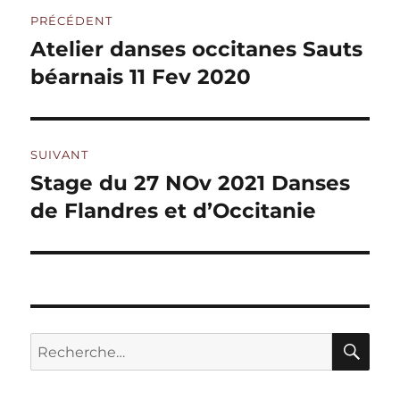
Navigation
PRÉCÉDENT
de
Atelier danses occitanes Sauts
Publication
précédente :
béarnais 11 Fev 2020
l’article
SUIVANT
Stage du 27 NOv 2021 Danses
Publication
suivante :
de Flandres et d’Occitanie
RE
Recherche
pour :