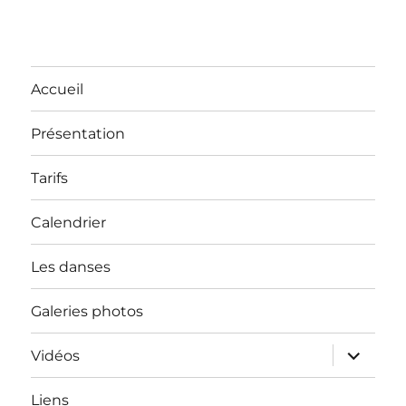
Accueil
Présentation
Tarifs
Calendrier
Les danses
Galeries photos
ouvrir
Vidéos
le
sous-
menu
Liens