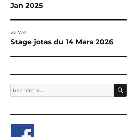
précédente :
Jan 2025
l’article
SUIVANT
Stage jotas du 14 Mars 2026
Publication
suivante :
RE
Recherche
pour :